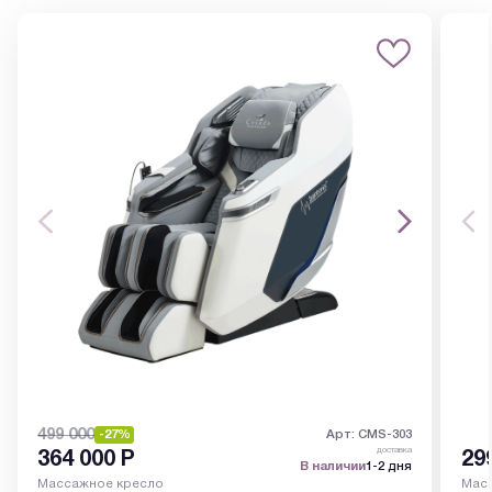
499 000
-27%
Арт: CMS-303
доставка
364 000
Р
29
В наличии
1-2 дня
Массажное кресло
Мас