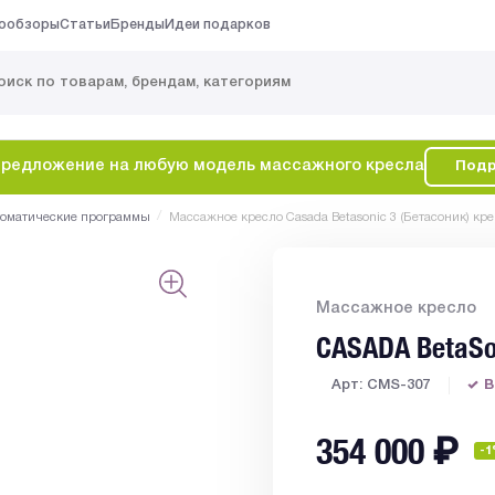
ообзоры
Статьи
Бренды
Идеи подарков
редложение на любую модель массажного кресла
Подр
/
томатические программы
Массажное кресло Casada Betasonic 3 (Бетасоник) кр
Массажное кресло
CASADA BetaSon
Арт: CMS-307
В
354 000
₽
-