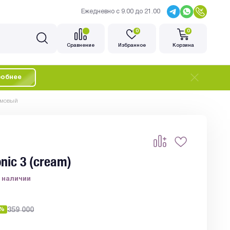
Ежедневно с 9.00 до 21.00
0
0
Cравнение
Избранное
Корзина
обнее
емовый
ic 3 (cream)
 наличии
1%
359 000