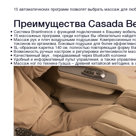
15 автоматических программ позволят выбрать массаж для люб
Преимущества Casada Bet
Система Braintronics с функцией подключения к Вашему мобил
15 массажных программ, среди которых Вы обязательно найдете
Массаж рук и плеч воздушными подушками. Компрессионные по
токсинов из организма. Боковые подушки для более эффективн
SL-образная каретка 140 см, полностью повторяющая форму В
Возможность ручных настроек и регулировки интенсивности ма
Качественный звук , передаваемый через Bluetooth колонки
Удобный и информативный пульт управления, а также управлени
Массаж ног по технике Гуаша – древней китайской методике, в