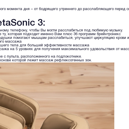
ого момента дня – от бодрящего утреннего до расслабляющего перед с
aSonic 3:
ьному телефону, чтобы Вы могли расслабиться под любимую музыку.
 ту, которая подходит именно Вам плюс 36 программ брейнтроникс
душки помогают мышцам расслабиться, улучшают циркуляцию крови и
ого массажа
ашего тела для большей эффективности массажа
ссажа на 5 уровнях для получения максимального удовольствия от мас
е с пульта, расположенного на подлокотнике.
 основе которой лежит массаж рефлексогенных зон.